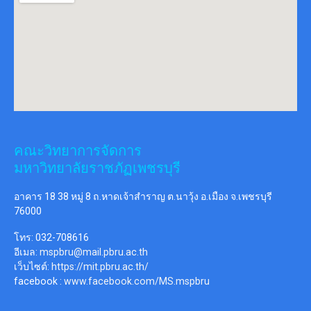
คณะวิทยาการจัดการ
มหาวิทยาลัยราชภัฏเพชรบุรี
อาคาร 18 38 หมู่ 8 ถ.หาดเจ้าสำราญ ต.นาวุ้ง อ.เมือง จ.เพชรบุรี
76000
โทร: 032-708616
อีเมล:
mspbru@mail.pbru.ac.th
เว็บไซต์:
https://mit.pbru.ac.th/
facebook :
www.facebook.com/MS.mspbru