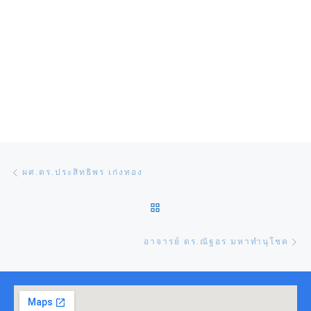
Post navigation
Previous post
ผศ.ดร.ประสิทธิพร เก่งทอง
BACK TO POST LIST
Ne
อาจารย์ ดร.ณัฐอร มหาทำนุโชค