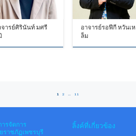
จารย์ศิรินันท์ มศรี
อาจารย์รอฟีกี หวันเห
มิ
ล็ม
1
2
…
11
การจัดการ
ลิ้งค์ที่เกี่ยวข้อง
ยราชภัฏเพชรบุรี