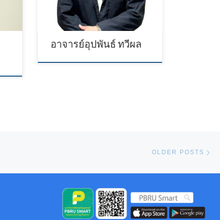
อาจารย์อุปพันธ์ ทวีผล
Ol
OLDER POSTS