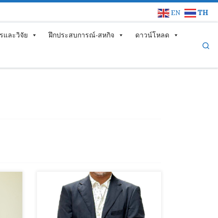
EN
TH
รและวิจัย
ฝึกประสบการณ์-สหกิจ
ดาวน์โหลด
Se
โทรศัพท์(ที่ทำงาน) : 032708616