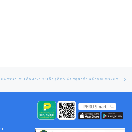
Ne
วันเฉลิมพระชนมพรรษา สมเด็จพระนางเจ้าสุทิดา พัชรสุธาพิมลลักษณ พระบรมราชินี ๓ มิถุนายน
บ.