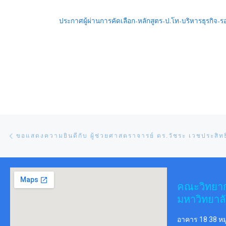
ประกาศผู้ผ่านการคัดเลือก-หลักสูตร-ป.โท-บริหารธุรกิจ-รอ
Post navigation
Previous post
ขอแสดงความยินดีกับ ผู้ช่วยศาสตราจารย์ ดร.วัชระ เวชประสิทธิ
คณะวิทยา
มหาวิทยาลั
อาคาร 18 38 หมู