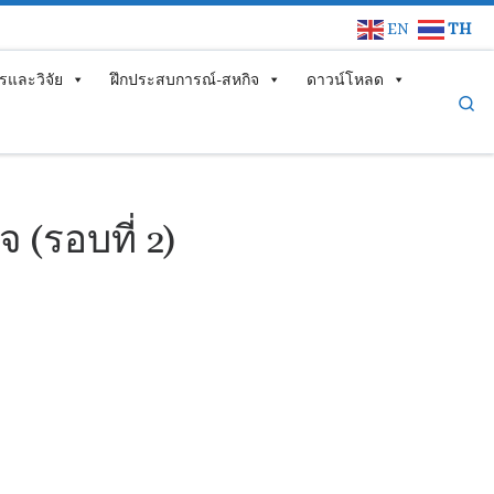
EN
TH
รและวิจัย
ฝึกประสบการณ์-สหกิจ
ดาวน์โหลด
Se
 (รอบที่ 2)