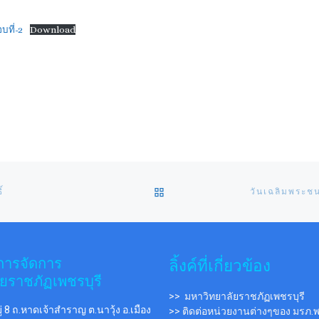
บที่-2
Download
BACK TO POST LIST
์
การจัดการ
ลิ้งค์ที่เกี่ยวข้อง
ยราชภัฏเพชรบุรี
>> มหาวิทยาลัยราชภัฏเพชรบุรี
่ 8 ถ.หาดเจ้าสำราญ ต.นาวุ้ง อ.เมือง
>> ติดต่อหน่วยงานต่างๆของ มรภ.พ