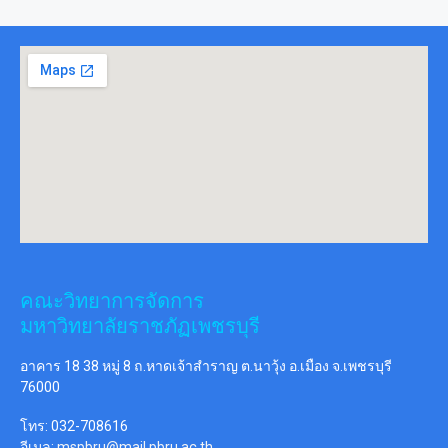
คณะวิทยาการจัดการ
มหาวิทยาลัยราชภัฏเพชรบุรี
อาคาร 18 38 หมู่ 8 ถ.หาดเจ้าสำราญ ต.นาวุ้ง อ.เมือง จ.เพชรบุรี
76000
โทร: 032-708616
อีเมล:
mspbru@mail.pbru.ac.th