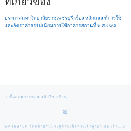
ที่เกี่ยวข้อง
ประกาศมหาวิทยาลัยราชเพชรบุรี เรื่อง หลักเกณฑ์การใช้
และอัตราค่าธรรมเนียมการใช้อาคารสถานที่ พ.ศ.2563
Post navigation
Previous post
ขั้นตอนการขอยกเลิกวิชาเรียน
BACK TO POST LIST
Ne
๒๙ เมษายน วันคล้ายวันประสูติสมเด็จพระเจ้าลูกยาเธอ เจ้าฟ้าทีปังกรรัศมีโชติ มหาวชิโรตตมางกูร