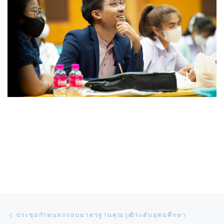
Post navigation
Previous post
ประชุมกำหนดกรอบมาตรฐานคุณวุฒิระดับอุดมศึกษา