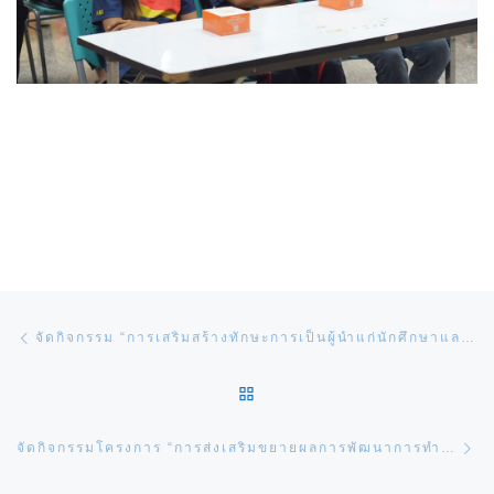
Post navigation
Previous post
จัดกิจกรรม “การเสริมสร้างทักษะการเป็นผู้นำแก่นักศึกษาและการประกันคุณภาพการศึกษา”
BACK TO POST LIST
Ne
จัดกิจกรรมโครงการ “การส่งเสริมขยายผลการพัฒนาการทำเกษตรปลอดสารพิษ การเพิ่มมูลค่าผลิตภัณฑ์ชุมชน (กระเป๋าสานพลาสติก) และการส่งเสริมเส้นทางท่องเที่ยวชุมชนยลวิถีของดียางหย่อง”