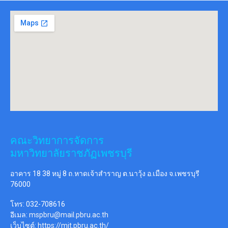
คณะวิทยาการจัดการ
มหาวิทยาลัยราชภัฏเพชรบุรี
อาคาร 18 38 หมู่ 8 ถ.หาดเจ้าสำราญ ต.นาวุ้ง อ.เมือง จ.เพชรบุรี
76000
โทร: 032-708616
อีเมล:
mspbru@mail.pbru.ac.th
เว็บไซต์:
https://mit.pbru.ac.th/