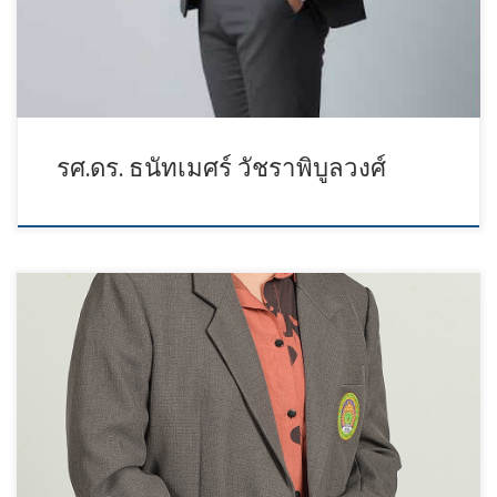
รศ.ดร. ธนัทเมศร์ วัชราพิบูลวงศ์
ประธานสาขาวิชาบริหารธุรกิจ โทรศัพท์(ที่ทำงาน) : 0863331832 อีเมล์ :
natprapha.num@mail.pbru.ac.th