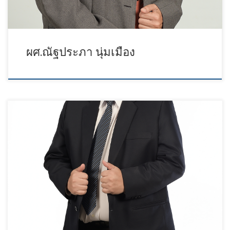
ผศ.ณัฐประภา นุ่มเมือง
โทรศัพท์: 08-63222642 อีเมล์ wiwit.suk@mail.pbru.ac.th