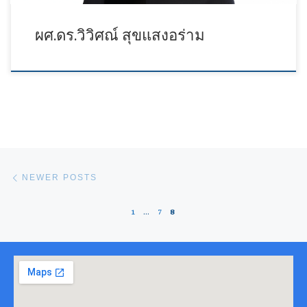
ผศ.ดร.วิวิศณ์ สุขแสงอร่าม
Posts navigation
Newer posts
NEWER POSTS
1
…
7
8