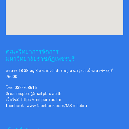
คณะวิทยาการจัดการ
มหาวิทยาลัยราชภัฏเพชรบุรี
อาคาร 18 38 หมู่ 8 ถ.หาดเจ้าสำราญ ต.นาวุ้ง อ.เมือง จ.เพชรบุรี
76000
โทร: 032-708616
อีเมล:
mspbru@mail.pbru.ac.th
เว็บไซต์:
https://mit.pbru.ac.th/
facebook :
www.facebook.com/MS.mspbru