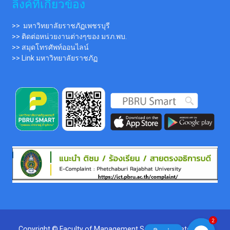
ลิ้งค์ที่เกี่ยวข้อง
>> มหาวิทยาลัยราชภัฏเพชรบุรี
>> ติดต่อหน่วยงานต่างๆของ มรภ.พบ.
>> สมุดโทรศัพท์ออนไลน์
>> Link มหาวิทยาลัยราชภัฏ
2
Copyright © Faculty of Management Sciences,Phetchaburi