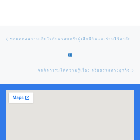
Post navigation
Previous post
ขอแสดงความเสียใจกับครอบครัวผู้เสียชีวิตและร่วมไว้อาลัยต่อเหตุการณ์ไฟไหม้รถบัสทัศนศึกษา
BACK TO POST LIST
Ne
จัดกิจกรรมให้ความรู้เรื่อง จริยธรรมทางธุรกิจ