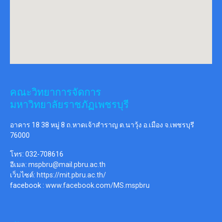
คณะวิทยาการจัดการ
มหาวิทยาลัยราชภัฏเพชรบุรี
อาคาร 18 38 หมู่ 8 ถ.หาดเจ้าสำราญ ต.นาวุ้ง อ.เมือง จ.เพชรบุรี
76000
โทร: 032-708616
อีเมล:
mspbru@mail.pbru.ac.th
เว็บไซต์:
https://mit.pbru.ac.th/
facebook :
www.facebook.com/MS.mspbru