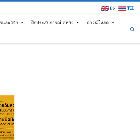
EN
TH
รและวิจัย
ฝึกประสบการณ์-สหกิจ
ดาวน์โหลด
Se