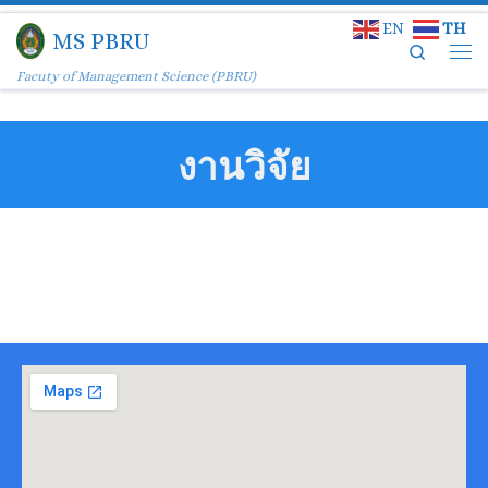
EN
TH
Skip to content
MS PBRU
Search
Facuty of Management Science (PBRU)
งานวิจัย