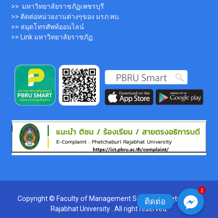
>> มหาวิทยาลัยราชภัฏเพชรบุรี
>> ติดต่อหน่วยงานต่างๆของ มรภ.พบ.
>> สมุดโทรศัพท์ออนไลน์
>> Link มหาวิทยาลัยราชภัฏ
2
Copyright © Faculty of Management Sciences,Phetchaburi
ติดต่อ
Rajabhat University . All right reserved.