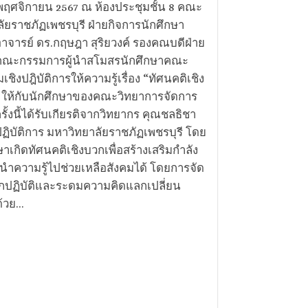
 6 พฤศจิกายน 2567 ณ ห้องประชุมชั้น 8 คณะ
ัยราชภัฏเพชรบุรี ฝ่ายกิจการนักศึกษา
ารย์ ดร.กฤษฎา​ สุริยวงค์ รองคณบดีฝ่าย
วยคณะกรรมการผู้นำสโมสรนักศึกษาคณะ
ชิงปฎิบัติการให้ความรู้เรื่อง “ทัศนคติเชิง
จ” ให้กับนักศึกษาของคณะวิทยาการจัดการ
งนี้ได้รับเกียรติจากวิทยากร คุณชลธิชา
ปฏิบัติการ มหาวิทยาลัยราชภัฏเพชรบุรี โดย
กษาเกิดทัศนคติเชิงบวกเพื่อสร้างเสริมกำลัง
ำความรู้ไปช่วยเหลือสังคมได้ โดยการจัด
้ฝึกปฏิบัติและระดมความคิดแลกเปลี่ยน
วย...