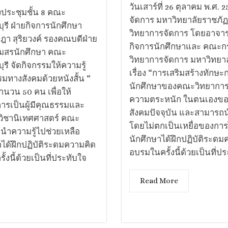
วันเสาร์ที่ 26 ตุลาคม พ.ศ.
องประชุมชั้น 8 คณะ
จัดการ มหาวิทยาลัยราชภัฏ
รี ฝ่ายกิจการนักศึกษา
วิทยาการจัดการ โดยอาจารย
​ สุริยวงค์ รองคณบดีฝ่าย
กิจการนักศึกษาและ คณะก
โมสรนักศึกษา คณะ
วิทยาการจัดการ​ มหาวิทยาล
รี จัดกิจกรรมให้ความรู้
เรื่อง “การเสริมสร้างทักษะกา
มทางสังคมด้วยหนังสั้น “
นักศึกษาของคณะวิทยาการจั
นวน 50 คน เพื่อให้
ความตระหนัก ในตนเองของการเ
รเป็นผู้มีคุณธรรมและ
สังคมปัจจุบัน และสามารถน
าวิชานิเทศศาสตร์ คณะ
โดยไม่ตกเป็นเหยื่อของการไม่
นำความรู้ไปช่วยเหลือ
นักศึกษาได้ฝึกปฏิบัติระ
าได้ฝึกปฏิบัติระดมความคิด
อบรมในครั้งนี้ด้วยเป็นที่ป
นี้ด้วยเป็นที่ประทับใจ
Read More