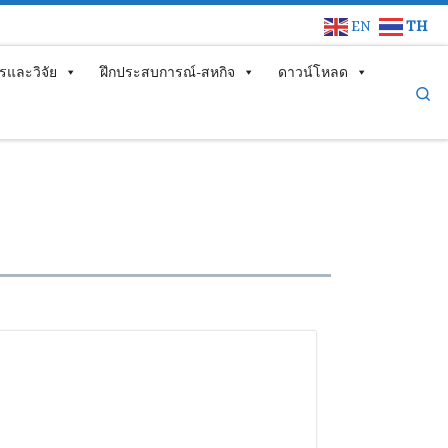
EN
TH
รและวิจัย
ฝึกประสบการณ์-สหกิจ
ดาวน์โหลด
Se