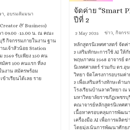
จัดค่าย “Smart P
ษา
อบรมสัมมนา
,
ปีที่ 2
(Creator & Business)
ข่าว
กิจกรร
วลา 09.00 -15.00 น. ณ คณะ
2 May 2025
,
บุรี กิจกรรมภายในงาน ฐาน
หลักสูตรนิเทศศาสตร์ จัดค่า
ฐานเจ้าสัวน้อย Station
2 เสริมทักษะการใช้ AI ให้ก
คม 2569 รับเพียง 150 คน
พฤษภาคม 2568 อาจารย์ ด
 ผู้สมัคร 100 คนแรก ที่ลง
นิเทศศาสตร์ ร่วมกับ ดร.อ
ดีในงาน สมัครพร้อม
วิทยา จัดโครงการอบรมค่าย 
 เข้าเรียนได้เลย ราย
2 เพื่อเสริมสร้างทักษะด้าน
โรงเรียนบ้านลาดวิทยา ณ 
มหาวิทยาลัยราชภัฏเพชรบุ
คณาจารย์หลักสูตรนิเทศศาส
เนื้อหาครอบคลุมการพัฒนาง
เครื่องมือ AI เพื่อการผลิต
โดยมุ่งเน้นการพัฒนาศักยภ