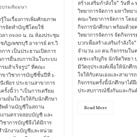
สร้างเสริมกำลังใจ” วันที่
อบรมสัมมนา
วิทยาการจัดการ มหาวิทยาล
คณะวิทยาการจัดการ โดยอาจ
้ในเรื่องการเพิ่มศักยภาพ
กิจการนักศึกษา พร้อมด้
การจัดทำบัญชีโดยใช้
วิทยาการจัดการ​ จัดกิจกรรมเ
เวลา 09.00 น. ณ ห้องประชุม
บวกเพื่อสร้างเสริมกำลังใ
ภัฏเพชรบุรี อาจารย์ ดร.วิ
จำนวน 50 คน กิจกรรมในครั้
ดการ เป็นประธานเปิดการ
เตชะเจริญกิจ นักจิตวิทยา 
ภาพการยื่นงบการเงินในระบบ
มีวัตถุประสงค์เพื่อให้นักศึ
รมสำเร็จรูป” ที่คณะ
ใจให้กับตนเองและสามารถน
าวิชาการบัญชีชั้นปีที่ 1-
กิจกรรมครั้งนี้นักศึกษาได
า ธนีเพียร ประธานสาขาการ
ประสบการณ์ซึ่งกันและกันด้
รั้งนี้ว่า “เป็นการเตรียม
วามมั่นในใจให้กับนักศึกษา
ีพด้านบัญชีในสถาน
Read More
ักงานตรวจสอบบัญชี และ
ชาการบัญชีจึงได้มีการ
 สำนักงานบัญชีและหน่วย