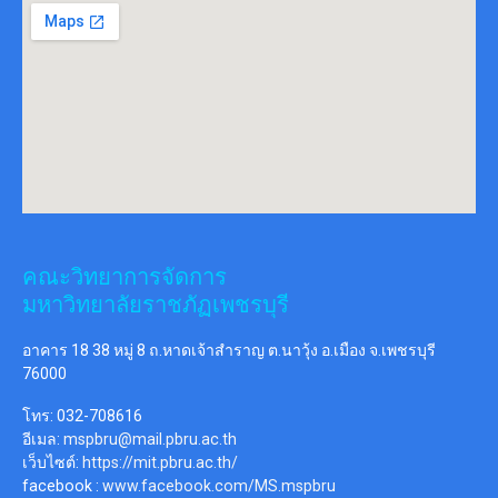
คณะวิทยาการจัดการ
มหาวิทยาลัยราชภัฏเพชรบุรี
อาคาร 18 38 หมู่ 8 ถ.หาดเจ้าสำราญ ต.นาวุ้ง อ.เมือง จ.เพชรบุรี
76000
โทร: 032-708616
อีเมล:
mspbru@mail.pbru.ac.th
เว็บไซต์:
https://mit.pbru.ac.th/
facebook :
www.facebook.com/MS.mspbru