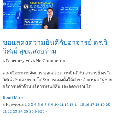
ขอแสดงตวามยินดีกับอาจารย์ ดร.วิ
วิศณ์ สุขแสงอร่าม
5 February 2026
No Comments
คณะวิทยาการจัดการ ขอแสดงตวามยินดีกับ อาจารย์ ดร.วิ
วิศณ์ สุขแสงอร่าม ได้รับการแต่งตั้งให้ดำรงตำแหน่ง “ผู้ช่วย
อธิการบดี”ด้านบริหารทรัพย์สินและจัดหารายได้
Read More »
« Previous
1
2
3
4
5
6
7
8
9
10
11
12
13
14
15
16
17
18
19
20
21
22
23
24
25
26
Next »