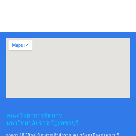
คณะวิทยาการจัดการ
มหาวิทยาลัยราชภัฏเพชรบุรี
อาคาร 18 38 หมู่ 8 ถ.หาดเจ้าสำราญ ต.นาวุ้ง อ.เมือง จ.เพชรบุรี