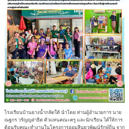
โรงเรียนบ้านยางน้ำกลัดใต้ นำโดย ท่านผู้อำนวยการ นาย
ณฐกร วรัญญสาธิต ตัวแทนคณะครู และนักเรียน ได้ให้การ
ต้อนรับคณะทำงานในโครงการออมสินยุวพัฒน์รักษ์ถิ่น จาก