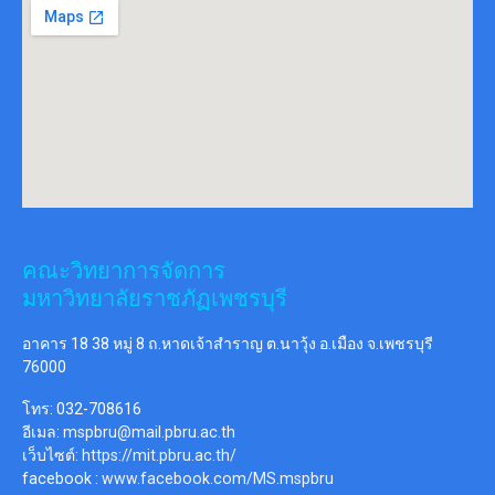
คณะวิทยาการจัดการ
มหาวิทยาลัยราชภัฏเพชรบุรี
อาคาร 18 38 หมู่ 8 ถ.หาดเจ้าสำราญ ต.นาวุ้ง อ.เมือง จ.เพชรบุรี
76000
โทร: 032-708616
อีเมล:
mspbru@mail.pbru.ac.th
เว็บไซต์:
https://mit.pbru.ac.th/
facebook :
www.facebook.com/MS.mspbru