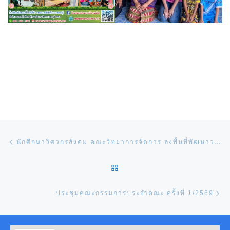
Post navigation
Previous post
นักศึกษาวิศวกรสังคม คณะวิทยาการจัดการ ลงพื้นที่พัฒนาวงกลองยาวบ้านหนองขานาง มุ่งยกระดับสู่เศรษฐกิจสร้างสรรค์ชุมชน
BACK TO POST LIST
Ne
ประชุมคณะกรรมการประจำคณะ ครั้งที่ 1/2569